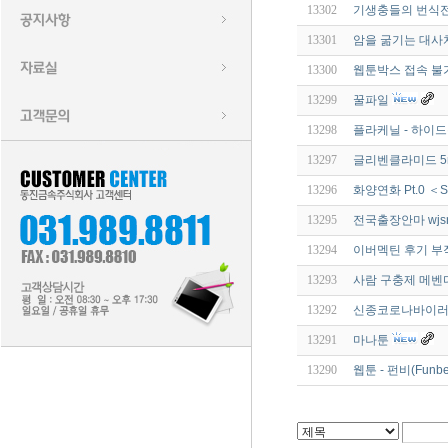
13302
기생충들의 번식전략 
13301
암을 굶기는 대사치
13300
웹툰박스 접속 불가
13299
꿀파일
13298
플라케닐 - 하이드
13297
글리벤클라미드 5m
13296
화양연화 Pt.0 ＜S
13295
전국출장안마 wjsrn
13294
이버멕틴 후기 부작용
13293
사람 구충제 메벤다졸
13292
신종코로나바이러스(
13291
마나툰
13290
웹툰 - 펀비(Funbe