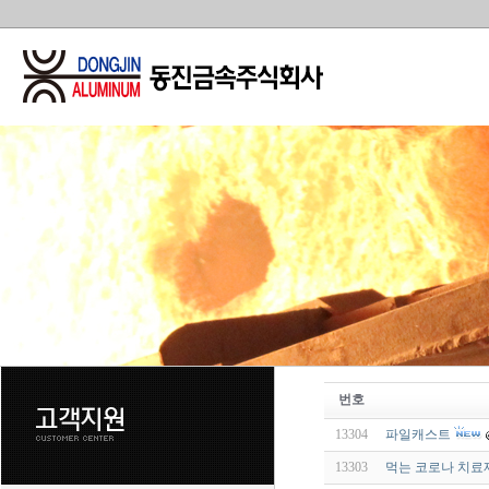
번호
13304
파일캐스트
13303
먹는 코로나 치료제