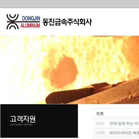
번호
11211
연락 집착 하는 
11210
트리아자비린 복용방