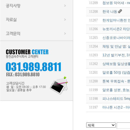
11209
첩보원 악어새 - ne
11208
한국 냐동
11207
한게임머니환전 인터
11206
뉴토끼시즌2 차단복
11205
신종코로나바이러스(
11204
채팅 및 만남 앱:
11203
12년 발기부전,
11202
상해보험 일상생
11201
알로홀 50정 (담
11200
툰북 우회접속 - 툰
11199
알로홀 성분, 효능
11198
피나스테리드 5mg 
11197
마나툰 시즌2 - 