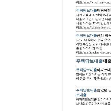
링크: https://www.hankyung.
주택담보대출
버팀목전세
급한 마음에 잘 알아보지 
대출로 조건이 된다면 대
서 갈아타는 3가지 방법에
링크: https://kimjeje.tistory.
주택담보대출
금리 하
3년이 다 되어가 위약 수수
라인 부동산 카페 게시판에 
출 갈아타기’에 대한…
링크: http://topclass.chosun.
주택담보대출
대
주택담보대출
아파트대
많이들 걱정하시는 아파트대
리 등을 즉시 확인해보는 
주택담보대출
높았던 
보대출
아파트담보대출 갈아타기에 
보대출 전문상담사 뱅크몰