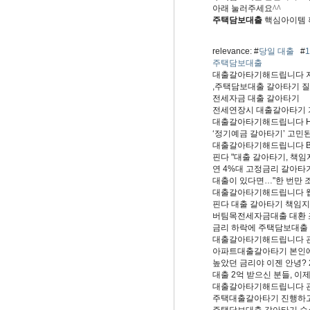
아래 눌러주세요^^
주택담보대출
핵심아이템 
relevance: #
당일 대출
#
주택담보대출
대출갈아타기해드립니다 
,주택담보대출 갈아타기 
전세자금 대출 갈아타기
전세연장시 대출갈아타기 
대출갈아타기해드립니다 HO
‘정기예금 갈아타기’ 고민
대출갈아타기해드립니다 BE
핀다 "대출 갈아타기, 책
연 4%대 고정금리 갈아타
대출이 있다면…"한 번만 
대출갈아타기해드립니다 
핀다 대출 갈아타기 책임지
버팀목전세자금대출 대환 조건
금리 하락에 주택담보대출 
대출갈아타기해드립니다 
아파트대출갈아타기 본인에
높았던 금리야 이젠 안녕?
대출 2억 받으신 분들, 이제 
대출갈아타기해드립니다 관
주택대출갈아타기 진행하