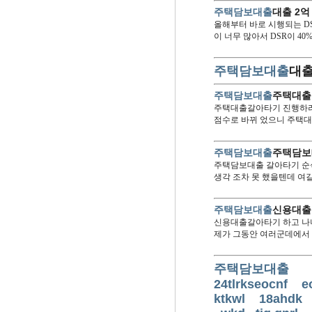
주택담보대출
대출 2억 
올해부터 바로 시행되는 D
이 너무 많아서 DSR이 4
주택담보대출
대출
주택담보대출
주택대출
주택대출갈아타기 진행하려고
점수로 바뀌 었으니 주택
주택담보대출
주택담보
주택담보대출 갈아타기 순식
생각 조차 못 했을텐데 여
주택담보대출
신용대출
신용대출갈아타기 하고 나니
제가 그동안 여러군데에서
주택담보대출
24tlrkseocnf
e
ktkwl
18ahdk