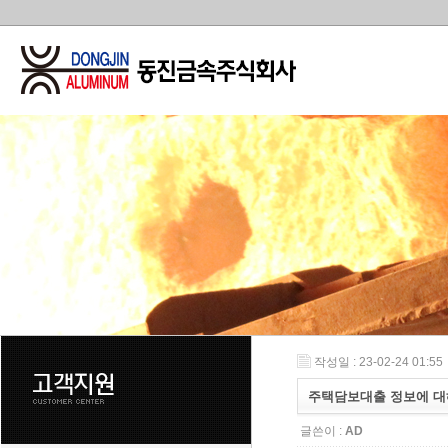
작성일 : 23-02-24 01:55
주택담보대출 정보에 대
글쓴이 :
AD