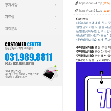
https://loan24.top
[2274]
https://loan24.top
[2319]
Contents
대출나라 소액대출 한도 
월변 알아야될 내용들 지
돈빌릴곳아두면 만족스럽네
햇살론개인사업자 돋보여
대부업담보대출 소개 돋보
주택담보대출
관련 추천 페
주택담보대출
관련한 검색
주택담보대출
관련해서 알
인터넷 서핑을 많이 해봐